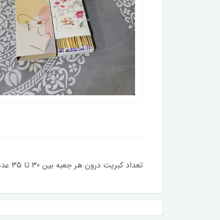
تعداد کبریت درون هر جعبه بین 30 تا 35 عدد - رنگ کبریت درون جعبه به صورت رندوم می باشد