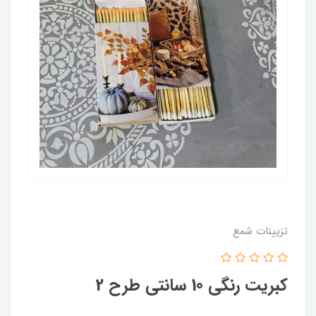
تزیینات شمع
کبریت رنگی 10 سانتی طرح 2