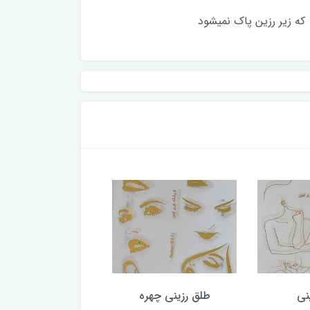
نی
طلق رزینی چهره
طلق رزینی محر